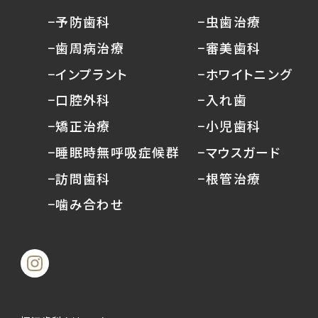
−予防歯科
−虫歯治療
−歯周病治療
−審美歯科
−インプラント
−ホワイトニング
−口腔外科
−入れ歯
−矯正治療
−小児歯科
−睡眠時無呼吸症候群
−マウスガード
−訪問歯科
−根管治療
−噛み合わせ