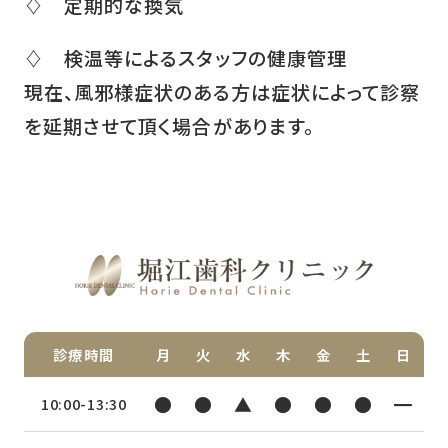
♢ 定期的な換気
♢ 検温等によるスタッフの健康管理
現在、風邪様症状のある方は症状によって診察
を延期させて頂く場合があります。
診療時間
月
火
水
木
金
土
日
●
●
▲
●
●
●
━
10:00-13:30