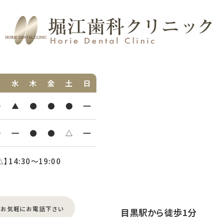
火
水
木
金
土
日
●
▲
●
●
●
━
●
━
●
●
△
━
△】14:30〜19:00
どお気軽にお電話下さい
目黒駅から徒歩1分