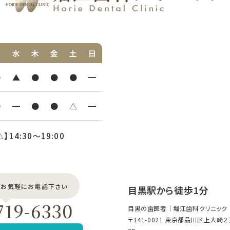
火
水
木
金
土
日
●
▲
●
●
●
━
●
━
●
●
△
━
△】14:30〜19:00
どお気軽にお電話下さい
目黒駅から徒歩1分
719-6330
目黒の歯医者｜堀江歯科クリニック
〒141-0021 東京都品川区上大崎