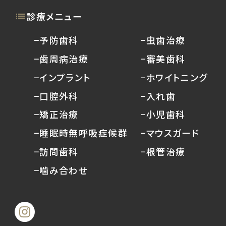
診療メニュー
−予防歯科
−虫歯治療
−歯周病治療
−審美歯科
−インプラント
−ホワイトニング
−口腔外科
−入れ歯
−矯正治療
−小児歯科
−睡眠時無呼吸症候群
−マウスガード
−訪問歯科
−根管治療
−噛み合わせ