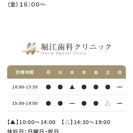
（金）１８：００～
診療時間
月
火
水
木
金
土
日
●
●
▲
●
●
●
━
10:00-13:30
●
●
━
●
●
△
━
15:00-19:00
【▲】10:00〜14:00 【△】14:30〜19:00
休診日：日曜日・祝日