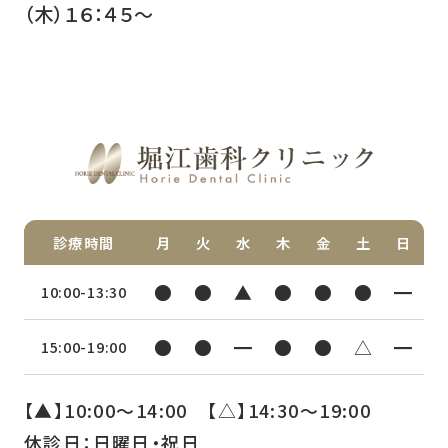
（木）１６：４５～
診療時間
月
火
水
木
金
土
日
●
●
▲
●
●
●
━
10:00-13:30
●
●
━
●
●
△
━
15:00-19:00
【▲】10:00〜14:00 【△】14:30〜19:00
休診日：日曜日・祝日