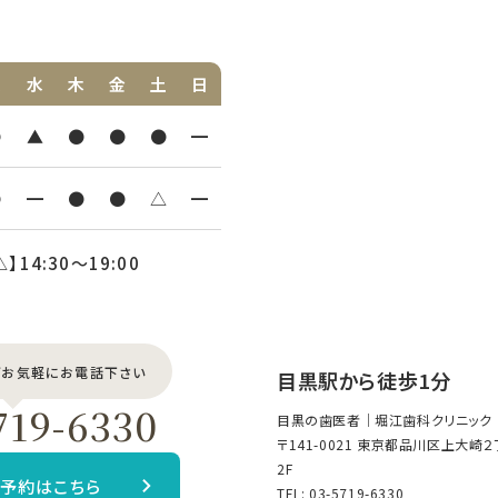
火
水
木
金
土
日
●
▲
●
●
●
━
●
━
●
●
△
━
△】14:30〜19:00
どお気軽にお電話下さい
目黒駅から徒歩1分
719-6330
目黒の歯医者｜堀江歯科クリニック
〒141-0021 東京都品川区上大崎
2F
B予約はこちら
TEL:
03-5719-6330