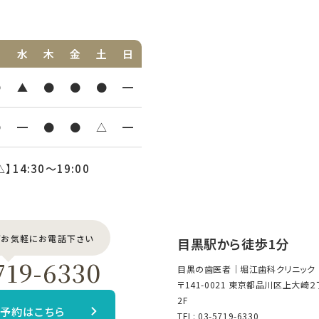
火
水
木
金
土
日
●
▲
●
●
●
━
●
━
●
●
△
━
△】14:30〜19:00
どお気軽にお電話下さい
目黒駅から徒歩1分
719-6330
目黒の歯医者｜堀江歯科クリニック
〒141-0021 東京都品川区上大崎
2F
B予約はこちら
TEL:
03-5719-6330