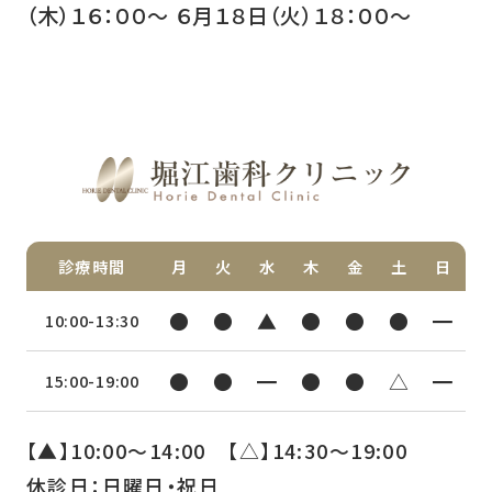
（木）１６：００〜 ６月１８日（火）１８：００〜
診療時間
月
火
水
木
金
土
日
●
●
▲
●
●
●
━
10:00-13:30
●
●
━
●
●
△
━
15:00-19:00
【▲】10:00〜14:00 【△】14:30〜19:00
休診日：日曜日・祝日