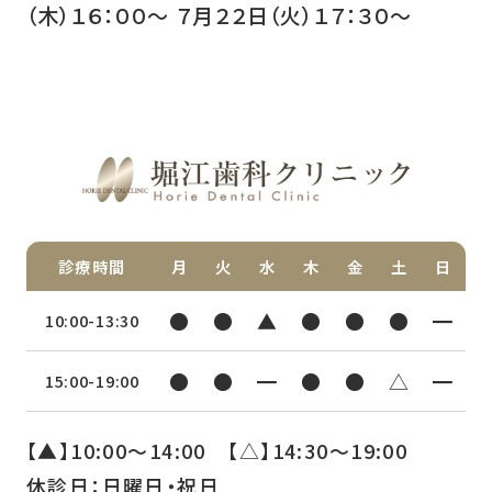
（木）１６：００〜 ７月２２日（火）１７：３０〜
診療時間
月
火
水
木
金
土
日
●
●
▲
●
●
●
━
10:00-13:30
●
●
━
●
●
△
━
15:00-19:00
【▲】10:00〜14:00 【△】14:30〜19:00
休診日：日曜日・祝日