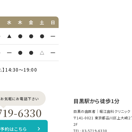
火
水
木
金
土
日
●
▲
●
●
●
━
●
━
●
●
△
━
△】14:30〜19:00
どお気軽にお電話下さい
目黒駅から徒歩1分
719-6330
目黒の歯医者｜堀江歯科クリニック
〒141-0021 東京都品川区上大崎
2F
B予約はこちら
TEL:
03-5719-6330