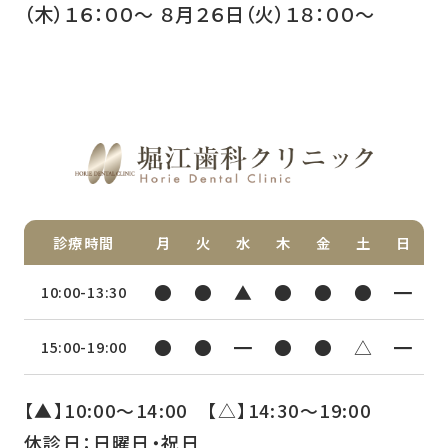
（木）１６：００〜 ８月２６日（火）１８：００〜
診療時間
月
火
水
木
金
土
日
●
●
▲
●
●
●
━
10:00-13:30
●
●
━
●
●
△
━
15:00-19:00
【▲】10:00〜14:00 【△】14:30〜19:00
休診日：日曜日・祝日