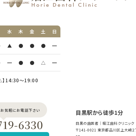
火
水
木
金
土
日
●
▲
●
●
●
━
●
━
●
●
△
━
△】14:30〜19:00
どお気軽にお電話下さい
目黒駅から徒歩1分
719-6330
目黒の歯医者｜堀江歯科クリニック
〒141-0021 東京都品川区上大崎