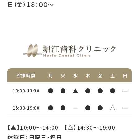
日（金）１８：００～
診療時間
月
火
水
木
金
土
日
●
●
▲
●
●
●
━
10:00-13:30
●
●
━
●
●
△
━
15:00-19:00
【▲】10:00〜14:00 【△】14:30〜19:00
休診日：日曜日・祝日