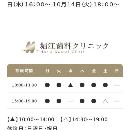
日（木）１６：００〜 １０月１４日（火）１８：００〜
診療時間
月
火
水
木
金
土
日
●
●
▲
●
●
●
━
10:00-13:30
●
●
━
●
●
△
━
15:00-19:00
【▲】10:00〜14:00 【△】14:30〜19:00
休診日：日曜日・祝日