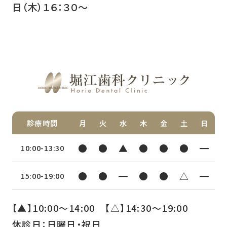
日（木）１６：３０〜
診療時間
月
火
水
木
金
土
日
●
●
▲
●
●
●
━
10:00-13:30
●
●
━
●
●
△
━
15:00-19:00
【▲】10:00〜14:00 【△】14:30〜19:00
休診日：日曜日・祝日