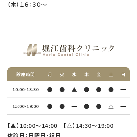
（木）１６：３０～
診療時間
月
火
水
木
金
土
日
●
●
▲
●
●
●
━
10:00-13:30
●
●
━
●
●
△
━
15:00-19:00
【▲】10:00〜14:00 【△】14:30〜19:00
休診日：日曜日・祝日