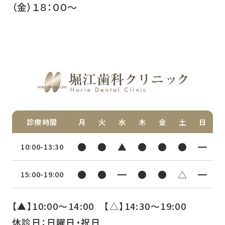
（金）１８：００～
診療時間
月
火
水
木
金
土
日
●
●
▲
●
●
●
━
10:00-13:30
●
●
━
●
●
△
━
15:00-19:00
【▲】10:00〜14:00 【△】14:30〜19:00
休診日：日曜日・祝日