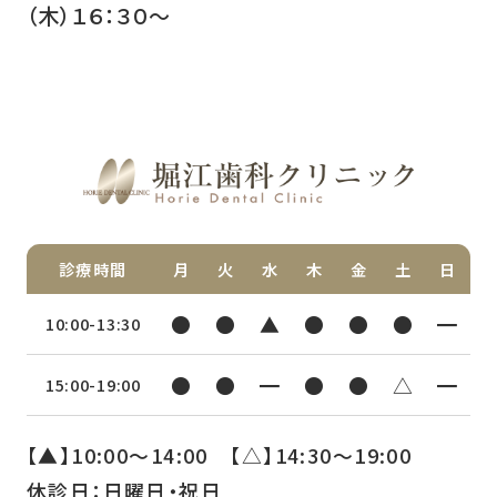
（木）１６：３０～
診療時間
月
火
水
木
金
土
日
●
●
▲
●
●
●
━
10:00-13:30
●
●
━
●
●
△
━
15:00-19:00
【▲】10:00〜14:00 【△】14:30〜19:00
休診日：日曜日・祝日