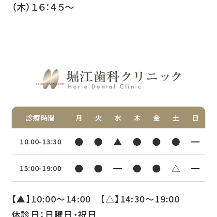
（木）１６：４５～
診療時間
月
火
水
木
金
土
日
●
●
▲
●
●
●
━
10:00-13:30
●
●
━
●
●
△
━
15:00-19:00
【▲】10:00〜14:00 【△】14:30〜19:00
休診日：日曜日・祝日