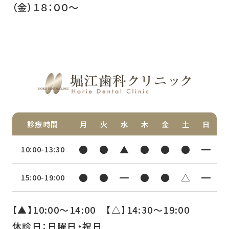
（金）１８：００～
診療時間
月
火
水
木
金
土
日
●
●
▲
●
●
●
━
10:00-13:30
●
●
━
●
●
△
━
15:00-19:00
【▲】10:00〜14:00 【△】14:30〜19:00
休診日：日曜日・祝日