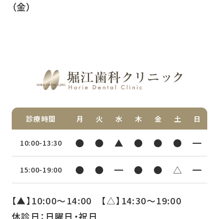
（金）
診療時間
月
火
水
木
金
土
日
●
●
▲
●
●
●
━
10:00-13:30
●
●
━
●
●
△
━
15:00-19:00
【▲】10:00〜14:00 【△】14:30〜19:00
休診日：日曜日・祝日