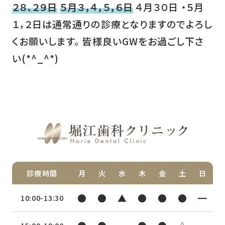
２８、２９日
５月３，４，５，６日
４月３０日 ・５月
１，２日は通常通りの診療となりますのでよろし
くお願いします。 皆様良いGWをお過ごし下さ
い(*^_^*)
診療時間
月
火
水
木
金
土
日
●
●
▲
●
●
●
━
10:00-13:30