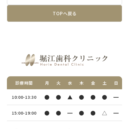
TOPへ戻る
診療時間
月
火
水
木
金
土
日
●
●
▲
●
●
●
━
10:00-13:30
●
●
━
●
●
△
━
15:00-19:00