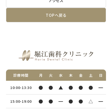
アクセス
TOPへ戻る
診療時間
月
火
水
木
金
土
日
●
●
▲
●
●
●
━
10:00-13:30
●
●
━
●
●
△
━
15:00-19:00