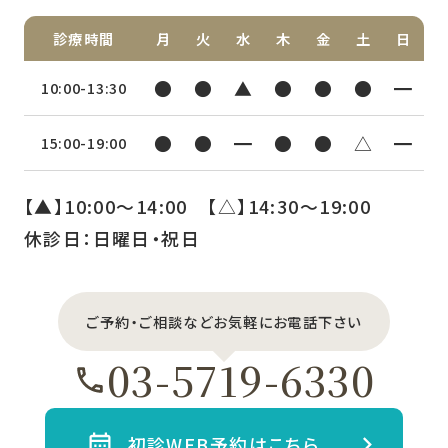
診療時間
月
火
水
木
金
土
日
●
●
▲
●
●
●
━
10:00-13:30
●
●
━
●
●
△
━
15:00-19:00
【▲】10:00〜14:00 【△】14:30〜19:00
休診日：日曜日・祝日
ご予約・ご相談などお気軽にお電話下さい
03-5719-6330
初診WEB予約はこちら