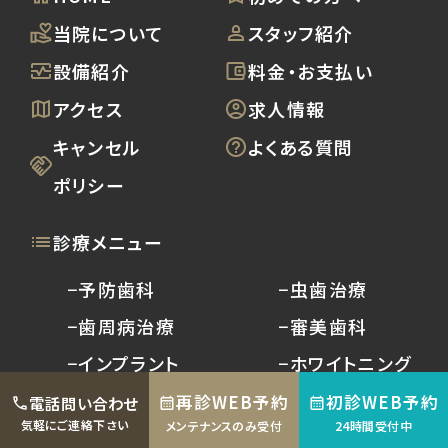
当院について
スタッフ紹介
設備紹介
料金・お支払い
アクセス
求人情報
キャンセル
よくある質問
ポリシー
診療メニュー
−予防歯科
−虫歯治療
−歯周病治療
−審美歯科
−インプラント
−ホワイトニング
−口腔外科
−入れ歯
再診WEB予約
初診WEB予約
電話問い合わせ
気軽にご連絡下さい
メンテナンスのみ受付
24時間受付中
−矯正治療
−小児歯科