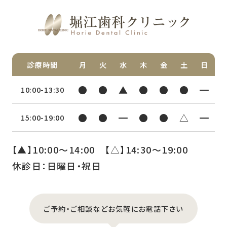
診療時間
月
火
水
木
金
土
日
●
●
▲
●
●
●
━
10:00-13:30
●
●
━
●
●
△
━
15:00-19:00
【▲】10:00〜14:00 【△】14:30〜19:00
休診日：日曜日・祝日
ご予約・ご相談などお気軽にお電話下さい