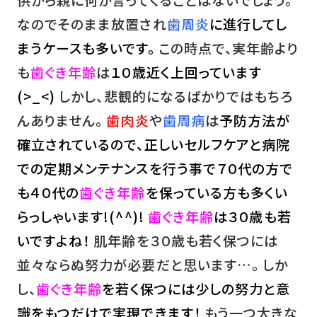
なのでそのまま放置され
歯周炎
に進行してし
まうケースも多いです。
この時点で、実年齢より
も
歯ぐき年齢
は
１０歳近く上回っています
(>_<)
しかし、悲観的になるばかりではもちろ
んありません。
歯肉炎
や
歯周病
は
予防方法が
確立されているので、正しいセルフケアと病院
での定期メンテナンスを行う事で７０代の方で
も４０代の
歯ぐき年齢
を保っている方も多くい
らっしゃいます!(^^)!
歯ぐき年齢
は３０歳も若
いですよね！
肌年齢を３０歳も若く保つには
並々ならぬ努力が必要だと思います…。 しか
し、
歯ぐき年齢
を若く保つには少しの努力と意
識をもつだけで実現できます！
もう一つ大きな