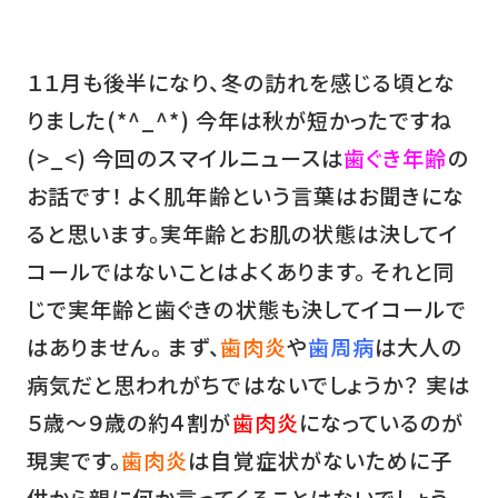
１１月も後半になり、冬の訪れを感じる頃とな
りました(*^_^*) 今年は秋が短かったですね
(>_<) 今回のスマイルニュースは
歯ぐき年齢
の
お話です！ よく肌年齢という言葉はお聞きにな
ると思います。実年齢とお肌の状態は決してイ
コールではないことはよくあります。 それと同
じで実年齢と歯ぐきの状態も決してイコールで
はありません。 まず、
歯肉炎
や
歯周病
は大人の
病気だと思われがちではないでしょうか？ 実は
５歳～９歳の約４割が
歯肉炎
になっているのが
現実です。
歯肉炎
は自覚症状がないために子
供から親に何か言ってくることはないでしょう。