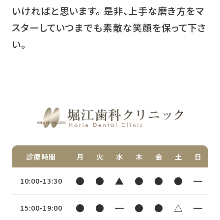
いければと思います。 是非、上手な磨き方をマ
スターしていつまでも素敵な笑顔を保って下さ
い。
診療時間
月
火
水
木
金
土
日
●
●
▲
●
●
●
━
10:00-13:30
●
●
━
●
●
△
━
15:00-19:00