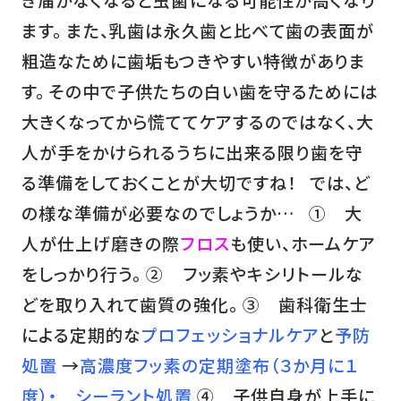
ます。 また、乳歯は永久歯と比べて歯の表面が
粗造なために歯垢もつきやすい特徴がありま
す。 その中で子供たちの白い歯を守るためには
大きくなってから慌ててケアするのではなく、大
人が手をかけられるうちに出来る限り歯を守
る準備をしておくことが大切ですね！ では、ど
の様な準備が必要なのでしょうか… ① 大
人が仕上げ磨きの際
フロス
も使い、ホームケア
をしっかり行う。 ② フッ素やキシリトールな
どを取り入れて歯質の強化。 ③ 歯科衛生士
による定期的な
プロフェッショナルケア
と
予防
処置
→
高濃度フッ素の定期塗布（３か月に１
度）・ シーラント処置
④ 子供自身が上手に