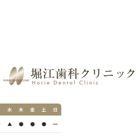
火
水
木
金
土
日
●
▲
●
●
●
━