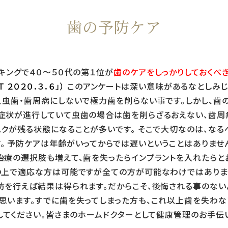
歯の予防ケア
キングで４０～５０代の第１位が
歯のケアをしっかりしておくべ
T ２０２０．３．６」）
このアンケートは深い意味があるなとしみじ
、虫歯・歯周病にしないで極力歯を削らない事です。しかし、歯
症状が進行していて虫歯の場合は歯を削らざるおえない、歯周
スクが残る状態になることが多いです。 そこで大切なのは、な
。 予防ケアは年齢がいってからでは遅いということはありませ
治療の選択肢も増えて、歯を失ったらインプラントを入れたらと
の上で適応な方は可能ですが全ての方が可能なわけではありま
防を行えば結果は得られます。だからこそ、後悔される事のな
思います。すでに歯を失ってしまった方も、これ以上歯を失わない
絡してください。皆さまのホームドクターとして健康管理のお手