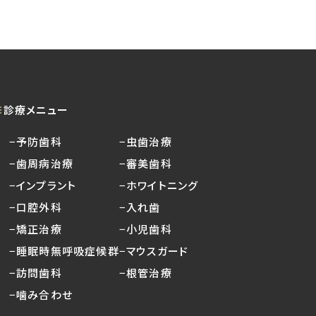
診療メニュー
−予防歯科
−虫歯治療
−歯周病治療
−審美歯科
−インプラント
−ホワイトニング
−口腔外科
−入れ歯
−矯正治療
−小児歯科
−睡眠時無呼吸症候群
−マウスガード
−訪問歯科
−根管治療
−噛み合わせ