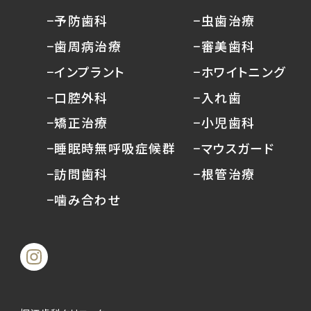
−予防歯科
−虫歯治療
−歯周病治療
−審美歯科
−インプラント
−ホワイトニング
−口腔外科
−入れ歯
−矯正治療
−小児歯科
−睡眠時無呼吸症候群
−マウスガード
−訪問歯科
−根管治療
−噛み合わせ