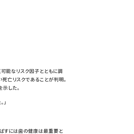
正可能なリスク因子とともに調
い死亡リスクであることが判明。
を示した。
。」
延ばすには歯の健康は最重要と