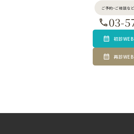
ご予約・ご相談な
03-5
初診WE
再診WE