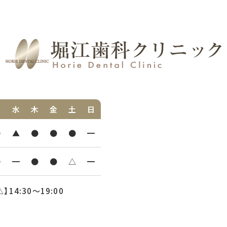
火
水
木
金
土
日
●
▲
●
●
●
━
●
━
●
●
△
━
△】14:30〜19:00