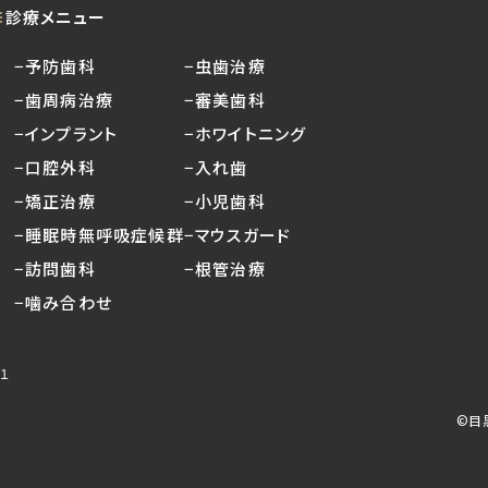
診療メニュー
−予防歯科
−虫歯治療
−歯周病治療
−審美歯科
−インプラント
−ホワイトニング
−口腔外科
−入れ歯
−矯正治療
−小児歯科
−睡眠時無呼吸症候群
−マウスガード
−訪問歯科
−根管治療
−噛み合わせ
１
©︎